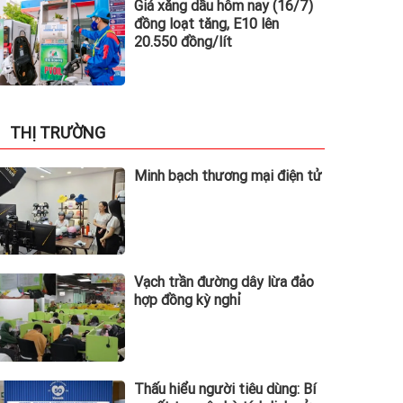
Giá xăng dầu hôm nay (16/7)
đồng loạt tăng, E10 lên
20.550 đồng/lít
THỊ TRƯỜNG
Minh bạch thương mại điện tử
Vạch trần đường dây lừa đảo
hợp đồng kỳ nghỉ
Thấu hiểu người tiêu dùng: Bí