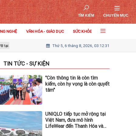
TÌM KIẾM
CHUYÊN MỤC
ÔNG NGHỆ
VĂN HÓA - GIÁO DỤC
SỨC KHỎE
Thứ 5, 6 tháng 8, 2026, 03:12:33
nk, Vietcombank, BIDV, VietinBank, MB, Sacombank, HDBank,...
Thông 
TIN TỨC - SỰ KIỆN
"Còn thông tin là còn tìm
kiếm, còn hy vọng là còn quyết
tâm"
UNIQLO tiếp tục mở rộng tại
Việt Nam, đưa mô hình
LifeWear đến Thanh Hóa và
Quảng Ninh