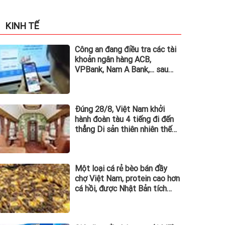
KINH TẾ
Công an đang điều tra các tài
khoản ngân hàng ACB,
VPBank, Nam A Bank,... sau
đây: Người từng phát sinh
giao dịch, chuyển tiền vào
khẩn trương trình báo
Đúng 28/8, Việt Nam khởi
hành đoàn tàu 4 tiếng đi đến
thẳng Di sản thiên nhiên thế
giới: Không gian sang xịn như
khách sạn, chỉ có 8 toa
Một loại cá rẻ bèo bán đầy
chợ Việt Nam, protein cao hơn
cá hồi, được Nhật Bản tích
cực nhập khẩu