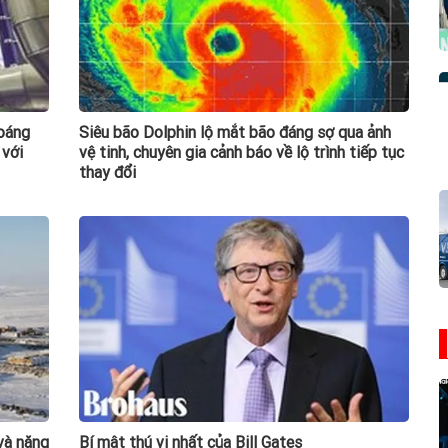
hoáng
Siêu bão Dolphin lộ mắt bão đáng sợ qua ảnh
 với
vệ tinh, chuyên gia cảnh báo về lộ trình tiếp tục
thay đổi
và năng
Bí mật thú vị nhất của Bill Gates