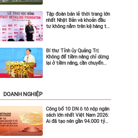
dò vũ
Tập đoàn bán lẻ thời trang lớn
nhất Nhật Bản và khoản đầu
ại Đài
tư không nằm trên kệ hàng tại
 sát
Việt Nam
rino
m
Bí thư Tỉnh ủy Quảng Trị:
gmen ở
Không để tiềm năng chỉ dừng
lại ở tiềm năng, cần chuyển
g
hóa thành động lực phát triển
, Trung
, ngày
0/2024.
DOANH NGHIỆP
 AP)
Công bố 10 DN ô tô nộp ngân
sách lớn nhất Việt Nam 2026:
Ai đã tạo nên gần 94.000 tỷ
đồng?