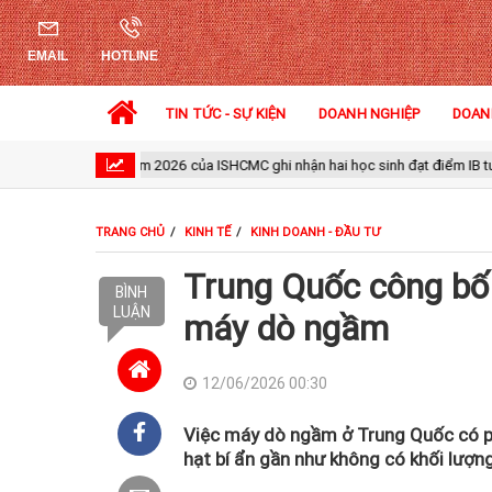
EMAIL
HOTLINE
TIN TỨC - SỰ KIỆN
DOANH NGHIỆP
DOAN
ghiệp năm 2026 của ISHCMC ghi nhận hai học sinh đạt điểm IB tuyệt đối và đi
TRANG CHỦ
KINH TẾ
KINH DOANH - ĐẦU TƯ
Trung Quốc công bố 
BÌNH
LUẬN
máy dò ngầm
12/06/2026 00:30
Việc máy dò ngầm ở Trung Quốc có phá
hạt bí ẩn gần như không có khối lượng