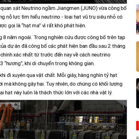
 quan sát Neutrino ngầm Jiangmen (JUNO) vừa công bố
 nỗ lực tìm hiểu neutrino - loại hạt vũ trụ siêu nhỏ có
c gọi là “hạt ma” vì rất khó phát hiện.
ng 8 năm ngoái. Trong nghiên cứu được công bố trên tạp
của dự án đã công bố các phát hiện ban đầu sau 2 tháng
chính xác nhất từ trước đến nay về cách neutrino
 3 “hương”, khi di chuyển trong không gian.
i đi xuyên qua vật chất. Mỗi giây, hàng nghìn tỷ hạt
ời mà không gây hại. Tuy nhiên, do chúng có khối lượng
ại hạt này luôn là thách thức lớn với các nhà vật lý.