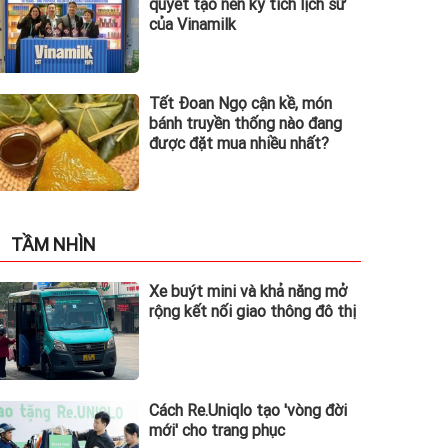
quyết tạo nên kỳ tích lịch sử
của Vinamilk
Tết Đoan Ngọ cận kề, món
bánh truyền thống nào đang
được đặt mua nhiều nhất?
TẦM NHÌN
Xe buýt mini và khả năng mở
rộng kết nối giao thông đô thị
Cách Re.Uniqlo tạo 'vòng đời
mới' cho trang phục