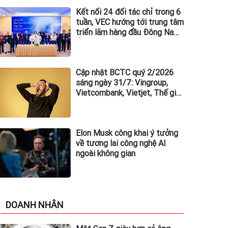
Kết nối 24 đối tác chỉ trong 6
tuần, VEC hướng tới trung tâm
triển lãm hàng đầu Đông Nam
Á
Cập nhật BCTC quý 2/2026
sáng ngày 31/7: Vingroup,
Vietcombank, Vietjet, Thế giới
di động và loạt ông lớn dồn
dập công bố trước hạn chót
Elon Musk công khai ý tưởng
về tương lai công nghệ AI
ngoài không gian
DOANH NHÂN