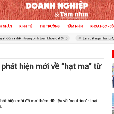
H NHÂN
KINH TẾ
THỊ TRƯỜNG
TẦM NHÌN
KHOA HỌC - C
ểm trung bình toàn khóa đạt 34,5
Lãi suất ngân hàng 4/8 tại Agriba
phát hiện mới về “hạt ma” từ
t hiện mới đã mở thêm dữ liệu về "neutrino" - loại
.