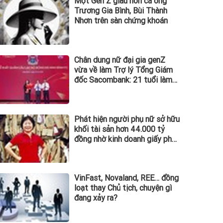
Một Gen Z giàu hơn cả ông
Trương Gia Bình, Bùi Thành
Nhơn trên sàn chứng khoán
Chân dung nữ đại gia genZ
vừa về làm Trợ lý Tổng Giám
đốc Sacombank: 21 tuổi làm
Tổng Giám đốc doanh nghiệp
hàng không vũ trụ, nắm giữ
khối tài sản hàng nghìn tỷ
Phát hiện người phụ nữ sở hữu
khối tài sản hơn 44.000 tỷ
đồng nhờ kinh doanh giấy phế
liệu
VinFast, Novaland, REE… đồng
loạt thay Chủ tịch, chuyện gì
đang xảy ra?