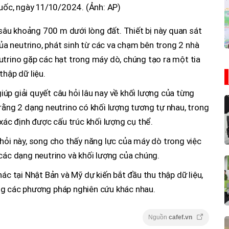
uốc, ngày 11/10/2024. (Ảnh: AP)
âu khoảng 700 m dưới lòng đất. Thiết bị này quan sát
 của neutrino, phát sinh từ các va chạm bên trong 2 nhà
utrino gặp các hạt trong máy dò, chúng tạo ra một tia
thập dữ liệu.
úp giải quyết câu hỏi lâu nay về khối lượng của từng
 rằng 2 dạng neutrino có khối lượng tương tự nhau, trong
 xác định được cấu trúc khối lượng cụ thể.
 hỏi này, song cho thấy năng lực của máy dò trong việc
 các dạng neutrino và khối lượng của chúng.
hác tại Nhật Bản và Mỹ dự kiến bắt đầu thu thập dữ liệu,
ng các phương pháp nghiên cứu khác nhau.
Nguồn
cafef.vn