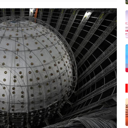
Máy 
trụ t
quan
Neut
ngầ
Jian
Quản
Đông
Quốc
11/1
(Ảnh: