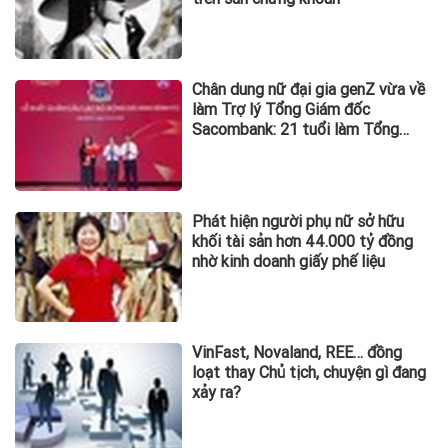
Chân dung nữ đại gia genZ vừa về
làm Trợ lý Tổng Giám đốc
Sacombank: 21 tuổi làm Tổng
Giám đốc doanh nghiệp hàng
không vũ trụ, nắm giữ khối tài sản
hàng nghìn tỷ
Phát hiện người phụ nữ sở hữu
khối tài sản hơn 44.000 tỷ đồng
nhờ kinh doanh giấy phế liệu
VinFast, Novaland, REE… đồng
loạt thay Chủ tịch, chuyện gì đang
xảy ra?