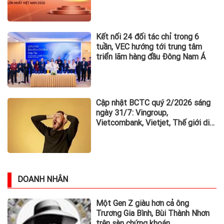
Kết nối 24 đối tác chỉ trong 6
tuần, VEC hướng tới trung tâm
triển lãm hàng đầu Đông Nam Á
Cập nhật BCTC quý 2/2026 sáng
ngày 31/7: Vingroup,
Vietcombank, Vietjet, Thế giới di
động và loạt ông lớn dồn dập công
bố trước hạn chót
DOANH NHÂN
Một Gen Z giàu hơn cả ông
Trương Gia Bình, Bùi Thành Nhơn
trên sàn chứng khoán