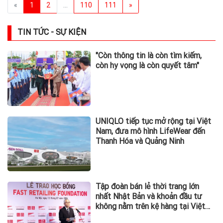
«
1
2
...
110
111
»
TIN TỨC - SỰ KIỆN
"Còn thông tin là còn tìm kiếm,
còn hy vọng là còn quyết tâm"
UNIQLO tiếp tục mở rộng tại Việt
Nam, đưa mô hình LifeWear đến
Thanh Hóa và Quảng Ninh
Tập đoàn bán lẻ thời trang lớn
nhất Nhật Bản và khoản đầu tư
không nằm trên kệ hàng tại Việt
Nam