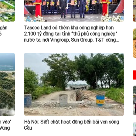
ngàn
Taseco Land có thêm khu công nghiệp hơn
6
2.100 tỷ đồng tại tỉnh “thủ phủ công nghiệp”
nước ta, nơi Vingroup, Sun Group, T&T cùng
hiện diện
m vào"
Hà Nội: Siết chặt hoạt động bến bãi ven sông
 Vũng
Cầu