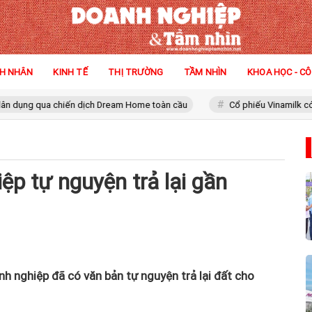
H NHÂN
KINH TẾ
THỊ TRƯỜNG
TẦM NHÌN
KHOA HỌC - C
qua chiến dịch Dream Home toàn cầu
Cổ phiếu Vinamilk có 'biến'
p tự nguyện trả lại gần
 nghiệp đã có văn bản tự nguyện trả lại đất cho