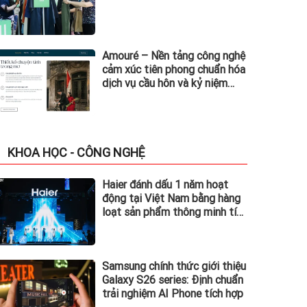
Amouré – Nền tảng công nghệ
cảm xúc tiên phong chuẩn hóa
dịch vụ cầu hôn và kỷ niệm
tình yêu tại Việt Nam
KHOA HỌC - CÔNG NGHỆ
Haier đánh dấu 1 năm hoạt
động tại Việt Nam bằng hàng
loạt sản phẩm thông minh tích
hợp AI: ra mắt tủ lạnh Horizon
Collection và Tivi QD-
MiniLED
Samsung chính thức giới thiệu
Galaxy S26 series: Định chuẩn
trải nghiệm AI Phone tích hợp