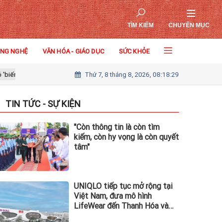
TÌM KIẾM
CHUYÊN MỤC
ÔNG NGHỆ
VĂN HÓA - GIÁO DỤC
SỨC KHỎE
Thứ 7, 8 tháng 8, 2026, 08:18:31
Căn hộ biển 5 sao từ 1,99 tỷ đồng: "Điểm vào" lý tưởng trước chu kỳ t
TIN TỨC - SỰ KIỆN
"Còn thông tin là còn tìm
kiếm, còn hy vọng là còn quyết
tâm"
UNIQLO tiếp tục mở rộng tại
Việt Nam, đưa mô hình
LifeWear đến Thanh Hóa và
Quảng Ninh