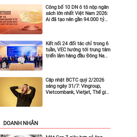
Công bố 10 DN ô tô nộp ngân
sách lớn nhất Việt Nam 2026:
Ai đã tạo nên gần 94.000 tỷ
đồng?
Kết nối 24 đối tác chỉ trong 6
tuần, VEC hướng tới trung tâm
triển lãm hàng đầu Đông Nam
Á
Cập nhật BCTC quý 2/2026
sáng ngày 31/7: Vingroup,
Vietcombank, Vietjet, Thế giới
di động và loạt ông lớn dồn
dập công bố trước hạn chót
DOANH NHÂN