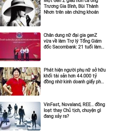
Một Gen Z giàu hơn cả ông
Trương Gia Bình, Bùi Thành
Nhơn trên sàn chứng khoán
Chân dung nữ đại gia genZ
vừa về làm Trợ lý Tổng Giám
đốc Sacombank: 21 tuổi làm
Tổng Giám đốc doanh nghiệp
hàng không vũ trụ, nắm giữ
khối tài sản hàng nghìn tỷ
Phát hiện người phụ nữ sở hữu
khối tài sản hơn 44.000 tỷ
đồng nhờ kinh doanh giấy phế
liệu
VinFast, Novaland, REE… đồng
loạt thay Chủ tịch, chuyện gì
đang xảy ra?