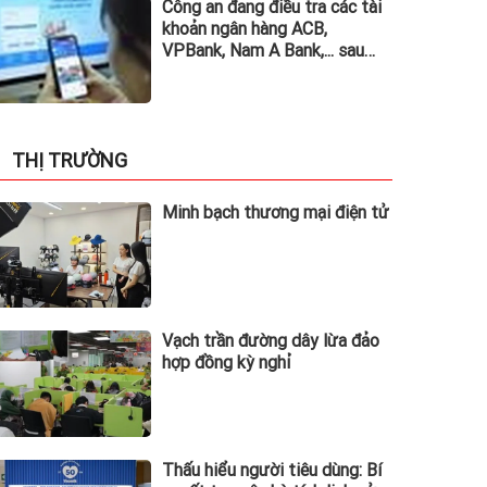
Công an đang điều tra các tài
khoản ngân hàng ACB,
VPBank, Nam A Bank,... sau
đây: Người từng phát sinh
giao dịch, chuyển tiền vào
khẩn trương trình báo
THỊ TRƯỜNG
Minh bạch thương mại điện tử
Vạch trần đường dây lừa đảo
hợp đồng kỳ nghỉ
Thấu hiểu người tiêu dùng: Bí