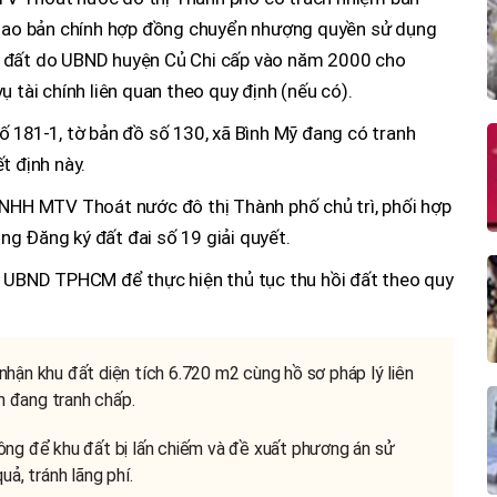
 giao bản chính hợp đồng chuyển nhượng quyền sử dụng
g đất do UBND huyện Củ Chi cấp vào năm 2000 cho
ụ tài chính liên quan theo quy định (nếu có).
ố 181-1, tờ bản đồ số 130, xã Bình Mỹ đang có tranh
t định này.
TNHH MTV Thoát nước đô thị Thành phố chủ trì, phối hợp
g Đăng ký đất đai số 19 giải quyết.
o UBND TPHCM để thực hiện thủ tục thu hồi đất theo quy
hận khu đất diện tích 6.720 m2 cùng hồ sơ pháp lý liên
ch đang tranh chấp.
ông để khu đất bị lấn chiếm và đề xuất phương án sử
ả, tránh lãng phí.