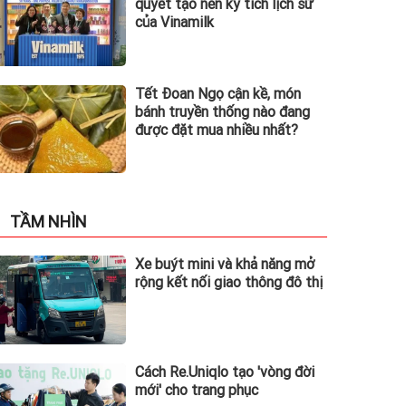
quyết tạo nên kỳ tích lịch sử
của Vinamilk
Tết Đoan Ngọ cận kề, món
bánh truyền thống nào đang
được đặt mua nhiều nhất?
TẦM NHÌN
Xe buýt mini và khả năng mở
rộng kết nối giao thông đô thị
Cách Re.Uniqlo tạo 'vòng đời
mới' cho trang phục