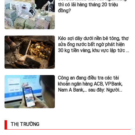
thì có lãi hàng tháng 20 triệu
đồng?
Kéo sợi dây dưới nền bê tông, thợ
sửa ống nước bất ngờ phát hiện
30 kg tiền vàng, khu vực lập tức bị
phong tỏa
Công an đang điều tra các tài
khoản ngân hàng ACB, VPBank,
Nam A Bank,... sau đây: Người
từng phát sinh giao dịch, chuyển
tiền vào khẩn trương trình báo
THỊ TRƯỜNG