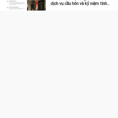
dịch vụ cầu hôn và kỷ niệm tình
yêu tại Việt Nam
KHOA HỌC - CÔNG NGHỆ
Haier đánh dấu 1 năm hoạt động
tại Việt Nam bằng hàng loạt sản
phẩm thông minh tích hợp AI: ra
mắt tủ lạnh Horizon Collection và
Tivi QD-MiniLED
Samsung chính thức giới thiệu
Galaxy S26 series: Định chuẩn trải
nghiệm AI Phone tích hợp
AI ‘Make in Vietnam’ nâng cấp khả