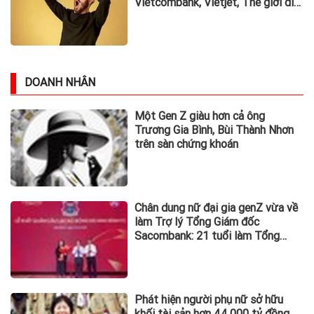
Vietcombank, Vietjet, Thế giới di
động và loạt ông lớn dồn dập công
bố trước hạn chót
DOANH NHÂN
Một Gen Z giàu hơn cả ông
Trương Gia Bình, Bùi Thành Nhơn
trên sàn chứng khoán
Chân dung nữ đại gia genZ vừa về
làm Trợ lý Tổng Giám đốc
Sacombank: 21 tuổi làm Tổng
Giám đốc doanh nghiệp hàng
không vũ trụ, nắm giữ khối tài sản
hàng nghìn tỷ
Phát hiện người phụ nữ sở hữu
khối tài sản hơn 44.000 tỷ đồng