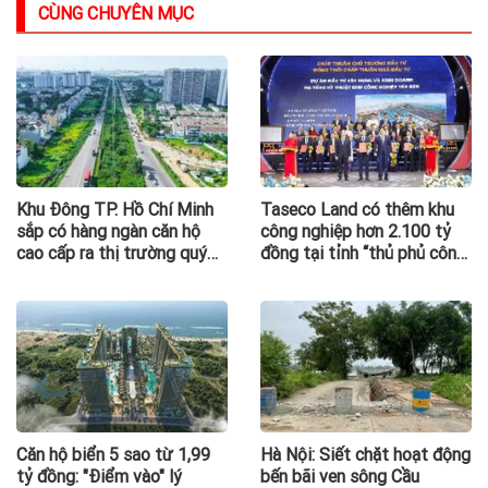
CÙNG CHUYÊN MỤC
Khu Đông TP. Hồ Chí Minh
Taseco Land có thêm khu
sắp có hàng ngàn căn hộ
công nghiệp hơn 2.100 tỷ
cao cấp ra thị trường quý
đồng tại tỉnh “thủ phủ công
III/2026
nghiệp” nước ta, nơi
Vingroup, Sun Group, T&T
cùng hiện diện
Căn hộ biển 5 sao từ 1,99
Hà Nội: Siết chặt hoạt động
tỷ đồng: "Điểm vào" lý
bến bãi ven sông Cầu