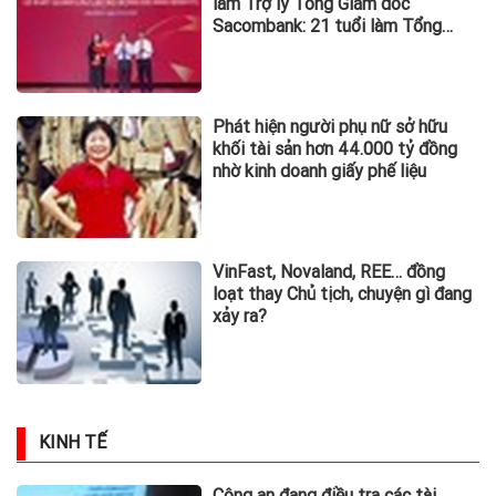
làm Trợ lý Tổng Giám đốc
Sacombank: 21 tuổi làm Tổng
Giám đốc doanh nghiệp hàng
không vũ trụ, nắm giữ khối tài sản
hàng nghìn tỷ
Phát hiện người phụ nữ sở hữu
khối tài sản hơn 44.000 tỷ đồng
nhờ kinh doanh giấy phế liệu
VinFast, Novaland, REE… đồng
loạt thay Chủ tịch, chuyện gì đang
xảy ra?
KINH TẾ
Công an đang điều tra các tài