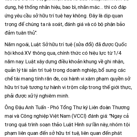
dụng, hệ thống nhãn hiệu, bao bì, nhãn mác… thì có đáp
ứng yêu cầu sở hữu trí tuệ hay không. Đây là dịp quan
trọng để chúng ta rà soát, đánh giá và có bộ phận bảo
đảm tuân thủ".
Năm ngoái, Luật Sở hữu trí tuệ (sửa đổi) đã được Quốc
hội khoá XV thông qua, chính thức có hiệu lực từ 1/4
năm nay. Luật xây dựng điều khoản khung về ghi nhận,
quản lý tài sản trí tuệ trong doanh nghiệp, bổ sung các
chế tài mang tính răn đe, coi hành vi xâm phạm quyền sở
hữu trí tuệ tương tự hành vi trộm cắp trong thế giới thực,
phải được xử lý nghiêm minh.
Ông Đậu Anh Tuấn - Phó Tổng Thư ký Liên đoàn Thương
mại và Công nghiệp Việt Nam (VCCI) đánh giá: "Ngay cả
trong quá trình soạn thảo Luật Hình sự lần này, nhóm tội
phạm liên quan đến sở hữu trí tuệ, liên quan đến phát