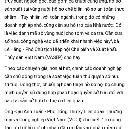
truy xuất nguồn gốc, bao gồm cả chuỗi cung ứng, hồ sơ
sản xuất tại vùng nuôi, hồ sơ chế biến, hồ sơ an toàn thực
phẩm… Tuy nhiên, với toàn ngành, trong đó có những
doanh nghiệp nhỏ, cũng cần sự hỗ trợ của Nhà nước. Đó
là việc đánh mã số vùng nuôi cho tôm và cá tra. Cần đưa
số hoá, công nghệ vào để triển khai nhanh việc này", bà
Lê Hằng - Phó Chủ tịch Hiệp hội Chế biến và Xuất khẩu
Thủy sản Việt Nam (VASEP) cho hay.
Theo các chuyên gia, hơn ai hết, chính các doanh nghiệp
cần chủ động trong rà soát việc tuân thủ quyền sở hữu
trí tuệ. Đồng thời, chuẩn bị hoàn thiện hồ sơ nội bộ chứng
minh quyền sử dụng hợp pháp hoặc quyền sở hữu đối với
các tài sản sở hữu trí tuệ có liên quan.
Ông Đậu Anh Tuấn - Phó Tổng Thư ký Liên đoàn Thương
mại và Công nghiệp Việt Nam (VCCI) cho biết: "Từ công
tác lưu trữ hồ sơ, ghi nhận đầu ra đầu vào, phần mềm sử