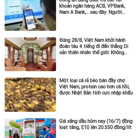
khoản ngân hàng ACB, VPBank,
Nam A Bank,... sau đây: Người
từng phát sinh giao dịch, chuyển
tiền vào khẩn trương trình báo
Đúng 28/8, Việt Nam khởi hành
đoàn tàu 4 tiếng đi đến thẳng Di
sản thiên nhiên thế giới: Không
gian sang xịn như khách sạn, chỉ
có 8 toa
Một loại cá rẻ bèo bán đầy chợ
Việt Nam, protein cao hơn cá hồi,
được Nhật Bản tích cực nhập khẩu
Giá xăng dầu hôm nay (16/7) đồng
loạt tăng, E10 lên 20.550 đồng/lít