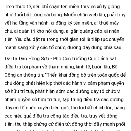
Trên thực tế, nếu chỉ chặn tên miền thì việc xử lý giống
như đuổi bắt từng cái bóng. Muốn chặn web lậu, phải truy
vết hạ tầng vận hành: ai đăng ký tên miền, ai thuê máy
chủ, ai quản trị kho nội dung, ai gắn quảng cáo, ai nhận
tiền. Yêu cầu đặt ra trong thời gian tới là tiếp tục chuyển
mạnh sang xử lý các tổ chức, đường dây đứng phía sau.
Đại tá Đào Hồng Sơn - Phó Cục trưởng Cục Cảnh sát
điều tra tội phạm về tham nhũng, kinh tế, buôn lậu, Bộ
Công an thông tin: "Triển khai đồng bộ trên toàn quốc để
chủ động phát hiện kịp thời các hành vi xâm phạm quyền
sở hữu trí tuệ, phát hiện sớm các đường dây tổ chức vi
phạm quyền sở hữu trí tuệ, tập trung điều tra các đường
dây có tổ chức xuyên biên giới, thu lợi bất chính lớn, nâng
cao hiệu quả điều tra công tác điều tra, truy vết dòng
tiền, thu thập chứng cứ điện tử; đồng thời đẩy mạnh phối