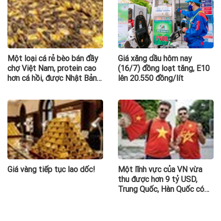
Một loại cá rẻ bèo bán đầy
Giá xăng dầu hôm nay
chợ Việt Nam, protein cao
(16/7) đồng loạt tăng, E10
hơn cá hồi, được Nhật Bản
lên 20.550 đồng/lít
tích cực nhập khẩu
Giá vàng tiếp tục lao dốc!
Một lĩnh vực của VN vừa
thu được hơn 9 tỷ USD,
Trung Quốc, Hàn Quốc có
đóng góp lớn, riêng Nga
tăng 185%