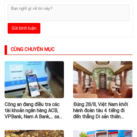
Gửi bình luận
CÙNG CHUYÊN MỤC
Công an đang điều tra các
Đúng 28/8, Việt Nam khởi
tài khoản ngân hàng ACB,
hành đoàn tàu 4 tiếng đi
VPBank, Nam A Bank,... sau
đến thẳng Di sản thiên
đây: Người từng phát sinh
nhiên thế giới: Không gian
giao dịch, chuyển tiền vào
sang xịn như khách sạn, chỉ
khẩn trương trình báo
có 8 toa