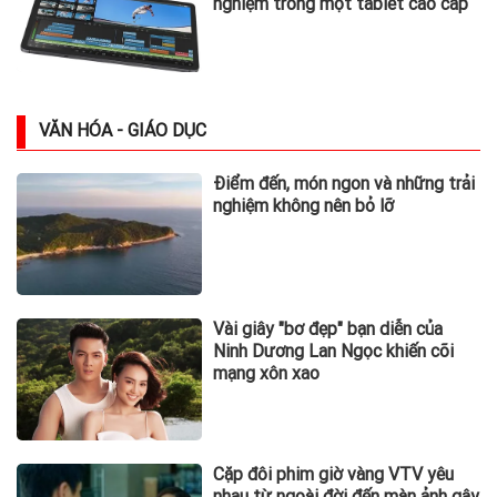
nghiệm trong một tablet cao cấp
VĂN HÓA - GIÁO DỤC
Điểm đến, món ngon và những trải
nghiệm không nên bỏ lỡ
Vài giây "bơ đẹp" bạn diễn của
Ninh Dương Lan Ngọc khiến cõi
mạng xôn xao
Cặp đôi phim giờ vàng VTV yêu
nhau từ ngoài đời đến màn ảnh gây