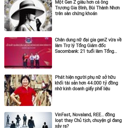
Một Gen Z giàu hơn cả ông
Trương Gia Bình, Bùi Thành Nhơn
trên sàn chứng khoán
Chân dung nữ đại gia genZ vừa về
làm Trợ lý Tổng Giám đốc
Sacombank: 21 tuổi làm Tổng
Giám đốc doanh nghiệp hàng
không vũ trụ, nắm giữ khối tài sản
hàng nghìn tỷ
Phát hiện người phụ nữ sở hữu
khối tài sản hơn 44.000 tỷ đồng
nhờ kinh doanh giấy phế liệu
VinFast, Novaland, REE… đồng
loạt thay Chủ tịch, chuyện gì đang
xảy ra?