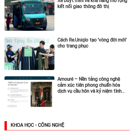
Xe buýt mini và khả năng mở rộng
kết nối giao thông đô thị
Cách Re.Uniqlo tạo 'vòng đời mới'
cho trang phục
Amouré – Nền tảng công nghệ
cảm xúc tiên phong chuẩn hóa
dịch vụ cầu hôn và kỷ niệm tình
yêu tại Việt Nam
KHOA HỌC - CÔNG NGHỆ