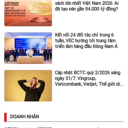
sách lớn nhất Việt Nam 2026: Ai
đã tạo nên gần 94.000 tỷ đồng?
Kết nối 24 đối tác chỉ trong 6
tuần, VEC hướng tới trung tâm
triển lãm hàng đầu Đông Nam Á
Cập nhật BCTC quý 2/2026 sáng
ngày 31/7: Vingroup,
Vietcombank, Vietjet, Thế giới di
động và loạt ông lớn dồn dập công
bố trước hạn chót
DOANH NHÂN