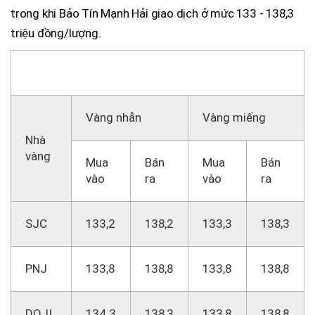
trong khi Bảo Tín Mạnh Hải giao dịch ở mức 133 - 138,3
triệu đồng/lượng.
Mở đầu phiên sáng
Vàng nhẫn
Vàng miếng
Nhà
vàng
Mua
Bán
Mua
Bán
vào
ra
vào
ra
SJC
133,2
138,2
133,3
138,3
PNJ
133,8
138,8
133,8
138,8
DOJI
134,3
138,3
133,8
138,8