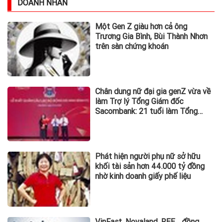
DOANH NHÂN
Một Gen Z giàu hơn cả ông
Trương Gia Bình, Bùi Thành Nhơn
trên sàn chứng khoán
Chân dung nữ đại gia genZ vừa về
làm Trợ lý Tổng Giám đốc
Sacombank: 21 tuổi làm Tổng
Giám đốc doanh nghiệp hàng
không vũ trụ, nắm giữ khối tài sản
hàng nghìn tỷ
Phát hiện người phụ nữ sở hữu
khối tài sản hơn 44.000 tỷ đồng
nhờ kinh doanh giấy phế liệu
VinFast, Novaland, REE… đồng