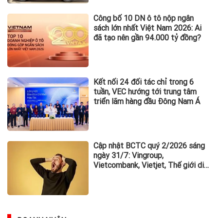
Công bố 10 DN ô tô nộp ngân
sách lớn nhất Việt Nam 2026: Ai
đã tạo nên gần 94.000 tỷ đồng?
Kết nối 24 đối tác chỉ trong 6
tuần, VEC hướng tới trung tâm
triển lãm hàng đầu Đông Nam Á
Cập nhật BCTC quý 2/2026 sáng
ngày 31/7: Vingroup,
Vietcombank, Vietjet, Thế giới di
động và loạt ông lớn dồn dập công
bố trước hạn chót