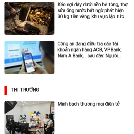
Kéo sợi dây dưới nền bê tông, thợ
sửa ống nước bất ngờ phát hiện
30 kg tiền vàng, khu vực lập tức bị
phong tỏa
Công an đang điều tra các tài
khoản ngân hàng ACB, VPBank,
Nam A Bank,... sau đây: Người
từng phát sinh giao dịch, chuyển
tiền vào khẩn trương trình báo
THỊ TRƯỜNG
Minh bạch thương mại điện tử