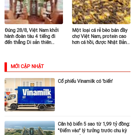
Đúng 28/8, Việt Nam khởi
Một loại cá rẻ bèo bán đầy
hành đoàn tàu 4 tiếng đi
chợ Việt Nam, protein cao
đến thẳng Di sản thiên
hơn cá hồi, được Nhật Bản
nhiên thế giới: Không gian
tích cực nhập khẩu
sang xịn như khách sạn, chỉ
có 8 toa
MỚI CẬP NHẬT
Cổ phiếu Vinamilk có 'biến'
Căn hộ biển 5 sao từ 1,99 tỷ đồng:
"Điểm vào" lý tưởng trước chu kỳ