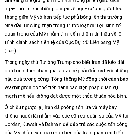
Giá vàng thế giới giảm hơn 4% trong phiên giao dịch
ngày thứ Tư khi những lo ngại về nguy cơ xung đột leo
thang giữa Mỹ và Iran tiếp tục phủ bóng lên thị trường.
Nhà đầu tư cũng thận trọng trước loạt dữ liệu kinh tế
quan trọng của Mỹ nhằm tìm kiếm thêm tín hiệu về lộ
trình chính sách tiền tệ của Cục Dự trữ Liên bang Mỹ
(Fed).
Trong ngày thứ Tư, ông Trump cho biết Iran đã kéo dài
quá trình đàm phán quá lâu và sẽ phải đối mặt với những
hậu quả tương xứng. Tổng thống Mỹ đồng thời cảnh báo
Washington có thể tiến hành các biện pháp quân sự
mạnh mẽ nếu không đạt được một thỏa thuận hòa bình.
Ở chiều ngược lại, Iran đã phóng tên lửa và máy bay
không người lái nhằm vào các căn cứ quân sự của Mỹ tại
Jordan, Kuwait và Bahrain để đáp trả các cuộc tấn công
của Mỹ nhằm vào các mục tiêu của Iran quanh eo biển