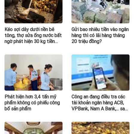
Kéo sợi dây dưới nền bê
Gửi bao nhiêu tiền vào ngân
tông, thợ sửa ống nước bất
hàng thì có lãi hàng tháng
ngờ phát hiện 30 kg tiền
20 triệu đồng?
vàng, khu vực lập tức bị
phong tỏa
Phát hiện hơn 3,4 tấn mỹ
Công an đang điều tra các
phẩm không có phiếu công
tài khoản ngân hàng ACB,
bố sản phẩm
VPBank, Nam A Bank,... sau
đây: Người từng phát sinh
giao dịch, chuyển tiền vào
khẩn trương trình báo