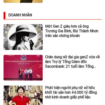
DOANH NHÂN
Một Gen Z giàu hơn cả ông
Trương Gia Bình, Bùi Thành Nhơn
trên sàn chứng khoán
Chân dung nữ đại gia genZ vừa về
làm Trợ lý Tổng Giám đốc
Sacombank: 21 tuổi làm Tổng
Giám đốc doanh nghiệp hàng
không vũ trụ, nắm giữ khối tài sản
hàng nghìn tỷ
Phát hiện người phụ nữ sở hữu
khối tài sản hơn 44.000 tỷ đồng
nhờ kinh doanh giấy phế liệu