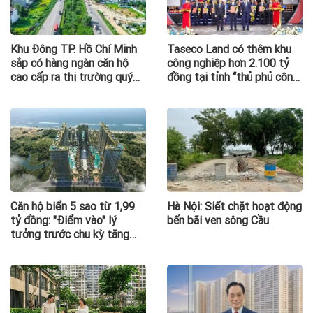
Khu Đông TP. Hồ Chí Minh
Taseco Land có thêm khu
sắp có hàng ngàn căn hộ
công nghiệp hơn 2.100 tỷ
cao cấp ra thị trường quý
đồng tại tỉnh “thủ phủ công
III/2026
nghiệp” nước ta, nơi
Vingroup, Sun Group, T&T
cùng hiện diện
Căn hộ biển 5 sao từ 1,99
Hà Nội: Siết chặt hoạt động
tỷ đồng: "Điểm vào" lý
bến bãi ven sông Cầu
tưởng trước chu kỳ tăng
giá của BĐS Vũng Tàu