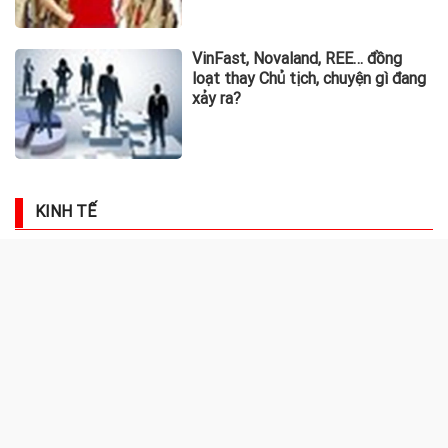
VinFast, Novaland, REE… đồng
loạt thay Chủ tịch, chuyện gì đang
xảy ra?
KINH TẾ
Phát hiện hơn 3,4 tấn mỹ phẩm
không có phiếu công bố sản phẩm
Gửi bao nhiêu tiền vào ngân hàng
thì có lãi hàng tháng 20 triệu
đồng?