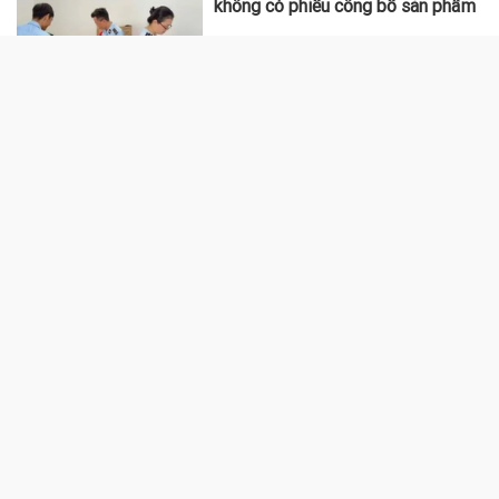
không có phiếu công bố sản phẩm
Gửi bao nhiêu tiền vào ngân hàng
thì có lãi hàng tháng 20 triệu
đồng?
Kéo sợi dây dưới nền bê tông, thợ
sửa ống nước bất ngờ phát hiện
30 kg tiền vàng, khu vực lập tức bị
phong tỏa
Công an đang điều tra các tài
khoản ngân hàng ACB, VPBank,
Nam A Bank,... sau đây: Người
từng phát sinh giao dịch, chuyển