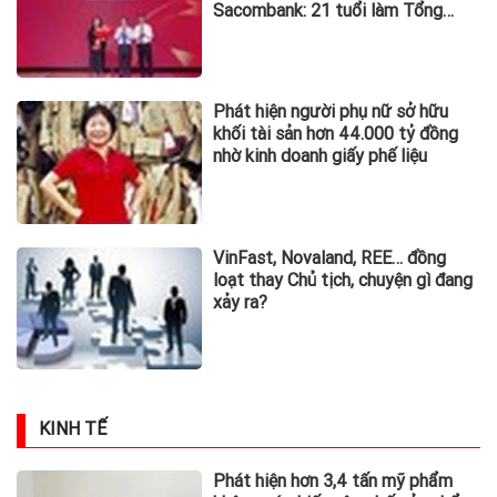
Sacombank: 21 tuổi làm Tổng
Giám đốc doanh nghiệp hàng
không vũ trụ, nắm giữ khối tài sản
hàng nghìn tỷ
Phát hiện người phụ nữ sở hữu
khối tài sản hơn 44.000 tỷ đồng
nhờ kinh doanh giấy phế liệu
VinFast, Novaland, REE… đồng
loạt thay Chủ tịch, chuyện gì đang
xảy ra?
KINH TẾ
Phát hiện hơn 3,4 tấn mỹ phẩm