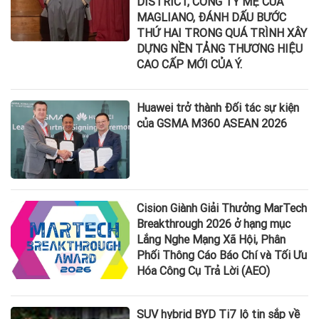
DISTRICT, CÔNG TY MẸ CỦA
MAGLIANO, ĐÁNH DẤU BƯỚC
THỨ HAI TRONG QUÁ TRÌNH XÂY
DỰNG NỀN TẢNG THƯƠNG HIỆU
CAO CẤP MỚI CỦA Ý.
Huawei trở thành Đối tác sự kiện
của GSMA M360 ASEAN 2026
Cision Giành Giải Thưởng MarTech
Breakthrough 2026 ở hạng mục
Lắng Nghe Mạng Xã Hội, Phân
Phối Thông Cáo Báo Chí và Tối Ưu
Hóa Công Cụ Trả Lời (AEO)
SUV hybrid BYD Ti7 lộ tin sắp về