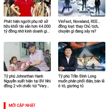
Phát hiện người phụ nữ sở
VinFast, Novaland, REE…
hữu khối tài sản hơn 44.000
đồng loạt thay Chủ tịch,
tỷ đồng nhờ kinh doanh giấy
chuyện gì đang xảy ra?
phế liệu
Tỷ phú Johnathan Hạnh
Tỷ phú Trần Đình Long
Nguyễn xuất hiện tại BV Nhi
muốn phân phối điện, bán lẻ
đồng 2 với chiếc túi "Very
ô tô, giường tủ
Special" vào ngày đặc biệt
MỚI CẬP NHẬT