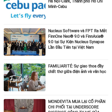
Hà Nội-Clark, Thành phố Hồ Chí
Minh-Cebu
Nucleus Software và FPT Ra Mắt
FinnOne Neo® 9.0 và FinnAxia®
9.0 tại Sự Kiện Nucleus Synapse
Lần Đầu Tiên tại Việt Nam
FAMILIARITÉ: Sự giao thoa đầy
chất thơ giữa điện ảnh và văn học
MONDEVITA MUA LẠI CỔ PHẦN
CHI PHỐI TẠI UNDERSCORE