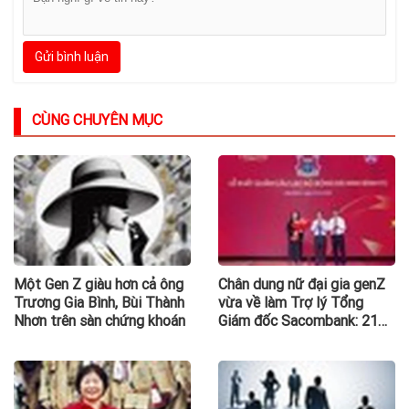
Gửi bình luận
CÙNG CHUYÊN MỤC
Một Gen Z giàu hơn cả ông
Chân dung nữ đại gia genZ
Trương Gia Bình, Bùi Thành
vừa về làm Trợ lý Tổng
Nhơn trên sàn chứng khoán
Giám đốc Sacombank: 21
tuổi làm Tổng Giám đốc
doanh nghiệp hàng không
vũ trụ, nắm giữ khối tài sản
hàng nghìn tỷ