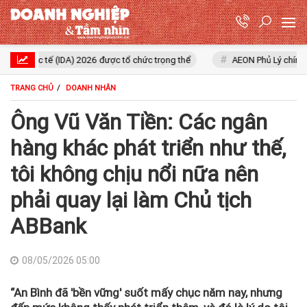
 tế (IDA) 2026 được tổ chức trọng thể
AEON Phủ Lý chính thức khởi 
TRANG CHỦ
DOANH NHÂN
Ông Vũ Văn Tiền: Các ngân
hàng khác phát triển như thế,
tôi không chịu nổi nữa nên
phải quay lại làm Chủ tịch
ABBank
08/05/2026 05:00
“An Bình đã 'bền vững' suốt mấy chục năm nay, nhưng