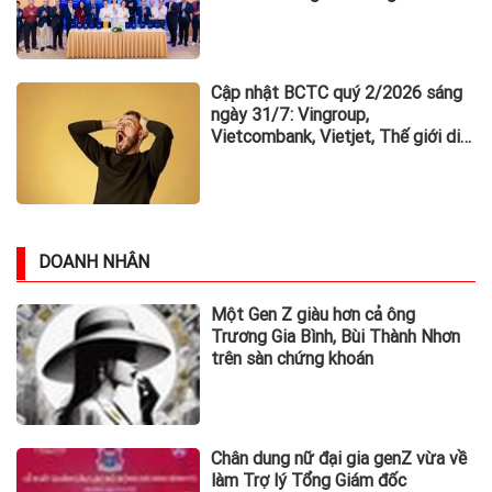
Cập nhật BCTC quý 2/2026 sáng
ngày 31/7: Vingroup,
Vietcombank, Vietjet, Thế giới di
động và loạt ông lớn dồn dập công
bố trước hạn chót
DOANH NHÂN
Một Gen Z giàu hơn cả ông
Trương Gia Bình, Bùi Thành Nhơn
trên sàn chứng khoán
Chân dung nữ đại gia genZ vừa về
làm Trợ lý Tổng Giám đốc