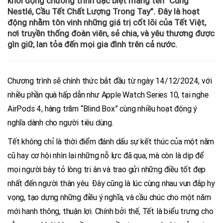
khởi động chương trình đặc biệt mang tên “Cùng
Nestlé, Cầu Tết Chất Lượng Trong Tay”. Đây là hoạt
động nhằm tôn vinh những giá trị cốt lõi của Tết Việt,
nơi truyền thống đoàn viên, sẻ chia, và yêu thương được
gìn giữ, lan tỏa đến mọi gia đình trên cả nước.
Chương trình sẽ chính thức bắt đầu từ ngày 14/12/2024, với
nhiều phần quà hấp dẫn như Apple Watch Series 10, tai nghe
AirPods 4, hàng trăm “Blind Box” cùng nhiều hoạt động ý
nghĩa dành cho người tiêu dùng.
Tết không chỉ là thời điểm đánh dấu sự kết thúc của một năm
cũ hay cơ hội nhìn lại những nỗ lực đã qua, mà còn là dịp để
mọi người bày tỏ lòng tri ân và trao gửi những điều tốt đẹp
nhất đến người thân yêu. Đây cũng là lúc cùng nhau vun đắp hy
vọng, tạo dựng những điều ý nghĩa, và cầu chúc cho một năm
mới hanh thông, thuận lợi. Chính bởi thế, Tết là biểu trưng cho