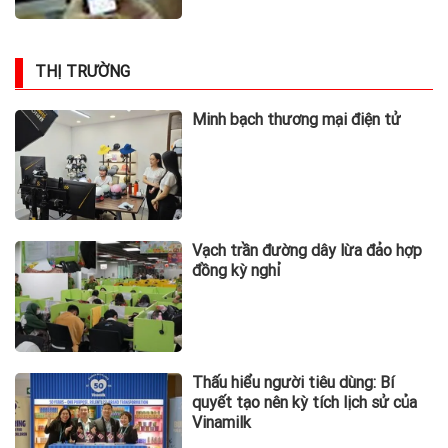
Cập nhật BCTC quý 2/2026 sáng
ngày 31/7: Vingroup,
Vietcombank, Vietjet, Thế giới di
động và loạt ông lớn dồn dập công
bố trước hạn chót
Elon Musk công khai ý tưởng về
tương lai công nghệ AI ngoài
không gian
DOANH NHÂN
Một Gen Z giàu hơn cả ông
Trương Gia Bình, Bùi Thành Nhơn
trên sàn chứng khoán