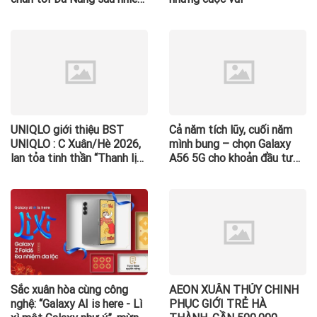
năm chờ đợi: Không gian
siêu rộng hơn 1.500 m²
UNIQLO giới thiệu BST
Cả năm tích lũy, cuối năm
UNIQLO : C Xuân/Hè 2026,
mình bung – chọn Galaxy
lan tỏa tinh thần “Thanh lịch
A56 5G cho khoản đầu tư
mỗi ngày”
đáng tiền
Sắc xuân hòa cùng công
AEON XUÂN THỦY CHINH
nghệ: “Galaxy AI is here - Lì
PHỤC GIỚI TRẺ HÀ