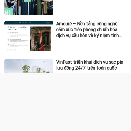
KINH TẾ
Phát hiện hơn 3,4 tấn mỹ phẩm
không có phiếu công bố sản phẩm
Gửi bao nhiêu tiền vào ngân hàng
thì có lãi hàng tháng 20 triệu
đồng?
Kéo sợi dây dưới nền bê tông, thợ
sửa ống nước bất ngờ phát hiện
30 kg tiền vàng, khu vực lập tức bị
phong tỏa