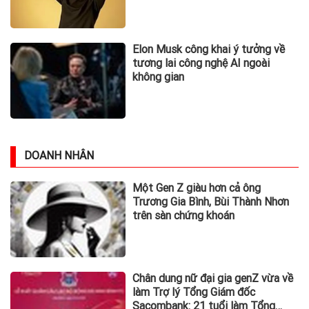
Hợp Nhất Đầu Tiên Trong Ngành
Khảo sát của Herbalife: Văn hóa
sống khỏe mạnh phát triển mạnh
mẽ trên khắp khu vực Châu Á -
Thái Bình Dương khi 4 trong 5
người tiêu dùng ưu tiên sức khỏe
toàn diện
Hankook Tire triển khai chiến dịch
quảng bá thương hiệu iON tại các
rạp CGV ở Việt Nam
Xem thêm