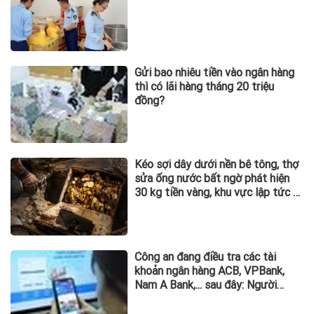
Bí thư Tỉnh ủy Quảng Trị: Không
để tiềm năng chỉ dừng lại ở tiềm
năng, cần chuyển hóa thành động
lực phát triển
DOANH NGHIỆP
Công bố 10 DN ô tô nộp ngân
sách lớn nhất Việt Nam 2026: Ai
đã tạo nên gần 94.000 tỷ đồng?
Kết nối 24 đối tác chỉ trong 6
tuần, VEC hướng tới trung tâm
triển lãm hàng đầu Đông Nam Á