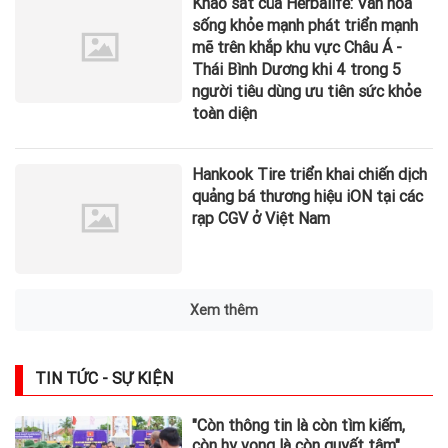
Khảo sát của Herbalife: Văn hóa
sống khỏe mạnh phát triển mạnh
mẽ trên khắp khu vực Châu Á -
Thái Bình Dương khi 4 trong 5
người tiêu dùng ưu tiên sức khỏe
toàn diện
Hankook Tire triển khai chiến dịch
quảng bá thương hiệu iON tại các
rạp CGV ở Việt Nam
Lãi suất ngân hàng 4/8 tại
Agribank, Vietcombank, BIDV,
VietinBank, MB, Sacombank,
HDBank,...