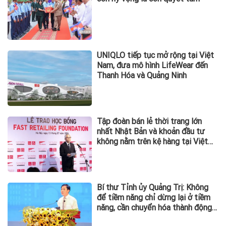
Thông tin quan trọng về thẻ ngân
hàng, tất cả người sử dụng đặc
biệt chú ý
Bé 5 tuổi sinh ra có đủ ngón tay
nhưng không thể cầm bút: Bác sĩ
Việt "biến" ngón trỏ thành ngón cái
và kết quả bất ngờ
Luộc thịt mãi vẫn hồng, có phải
nguồn nước bẩn? Chuyên gia nói
điều ít người biết
Tờ giấy nhăn sau ca ghép phổi và