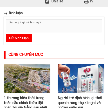
Chia sẻ
In
Bình luận
Gửi bình luận
CÙNG CHUYÊN MỤC
1 thương hiệu thời trang
Người trẻ định hình lại thói
toàn cầu chính thức đặt
quen hưởng thụ kì nghỉ và
chân tới Đà Nẵng sau nhiều
những cuộc vui