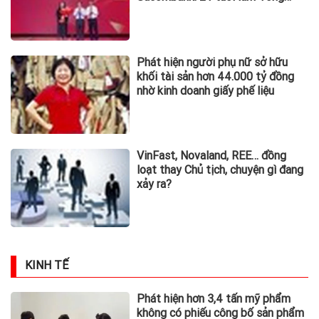
TIN TỨC - SỰ KIỆN
"Còn thông tin là còn tìm kiếm,
còn hy vọng là còn quyết tâm"
UNIQLO tiếp tục mở rộng tại Việt
Nam, đưa mô hình LifeWear đến
Thanh Hóa và Quảng Ninh
Tập đoàn bán lẻ thời trang lớn
nhất Nhật Bản và khoản đầu tư
không nằm trên kệ hàng tại Việt
Nam