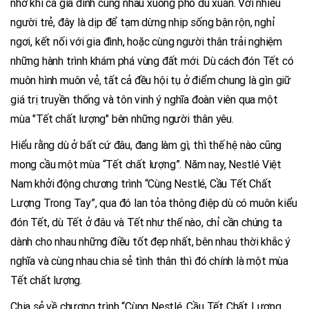
nhớ khi cả gia đình cùng nhau xuống phố du xuân. Với nhiều
người trẻ, đây là dịp để tạm dừng nhịp sống bận rộn, nghỉ
ngơi, kết nối với gia đình, hoặc cùng người thân trải nghiệm
những hành trình khám phá vùng đất mới. Dù cách đón Tết có
muôn hình muôn vẻ, tất cả đều hội tụ ở điểm chung là gìn giữ
giá trị truyền thống và tôn vinh ý nghĩa đoàn viên qua một
mùa "Tết chất lượng" bên những người thân yêu.
Hiểu rằng dù ở bất cứ đâu, đang làm gì, thì thế hệ nào cũng
mong cầu một mùa “Tết chất lượng”. Năm nay, Nestlé Việt
Nam khởi động chương trình “Cùng Nestlé, Cầu Tết Chất
Lượng Trong Tay”, qua đó lan tỏa thông điệp dù có muôn kiểu
đón Tết, dù Tết ở đâu và Tết như thế nào, chỉ cần chúng ta
dành cho nhau những điều tốt đẹp nhất, bên nhau thời khắc ý
nghĩa và cùng nhau chia sẻ tình thân thì đó chính là một mùa
Tết chất lượng.
Chia sẻ về chương trình “Cùng Nestlé, Cầu Tết Chất Lượng