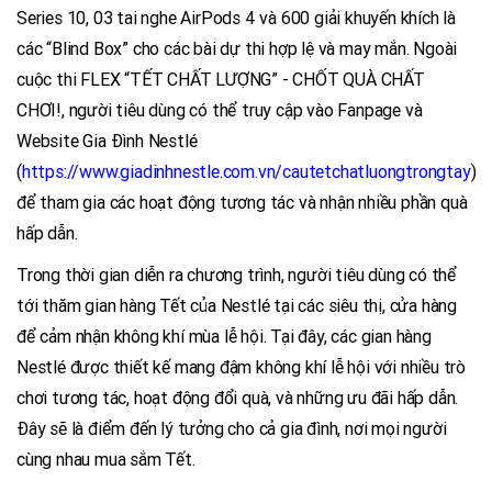
Series 10, 03 tai nghe AirPods 4 và 600 giải khuyến khích là
các “Blind Box” cho các bài dự thi hợp lệ và may mắn. Ngoài
cuộc thi FLEX “TẾT CHẤT LƯỢNG” - CHỐT QUÀ CHẤT
CHƠI!, người tiêu dùng có thể truy cập vào Fanpage và
Website Gia Đình Nestlé
(
https://www.giadinhnestle.com.vn/cautetchatluongtrongtay
)
để tham gia các hoạt động tương tác và nhận nhiều phần quà
hấp dẫn.
Trong thời gian diễn ra chương trình, người tiêu dùng có thể
tới thăm gian hàng Tết của Nestlé tại các siêu thị, cửa hàng
để cảm nhận không khí mùa lễ hội. Tại đây, các gian hàng
Nestlé được thiết kế mang đậm không khí lễ hội với nhiều trò
chơi tương tác, hoạt động đổi quà, và những ưu đãi hấp dẫn.
Đây sẽ là điểm đến lý tưởng cho cả gia đình, nơi mọi người
cùng nhau mua sắm Tết.