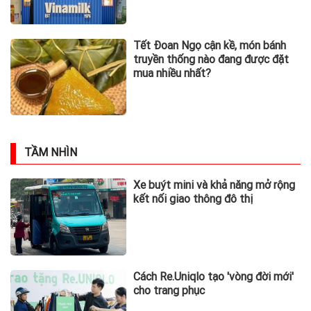
Chân dung nữ đại gia genZ vừa về
làm Trợ lý Tổng Giám đốc
Sacombank: 21 tuổi làm Tổng
Giám đốc doanh nghiệp hàng
không vũ trụ, nắm giữ khối tài sản
hàng nghìn tỷ
Phát hiện người phụ nữ sở hữu
khối tài sản hơn 44.000 tỷ đồng
nhờ kinh doanh giấy phế liệu
VinFast, Novaland, REE… đồng
loạt thay Chủ tịch, chuyện gì đang
xảy ra?