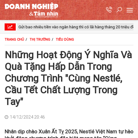
Gửi bao nhiêu tiền vào ngân hàng thì có lãi hàng tháng 20 triệu đồng?
TRANG CHỦ
THỊ TRƯỜNG
TIÊU DÙNG
Những Hoạt Động Ý Nghĩa Và
Quà Tặng Hấp Dẫn Trong
Chương Trình "Cùng Nestlé,
Cầu Tết Chất Lượng Trong
Tay"
14/12/2024 20:46
Nhân dịp chào Xuân Ất Tỵ 2025, Nestlé Việt Nam tự hào