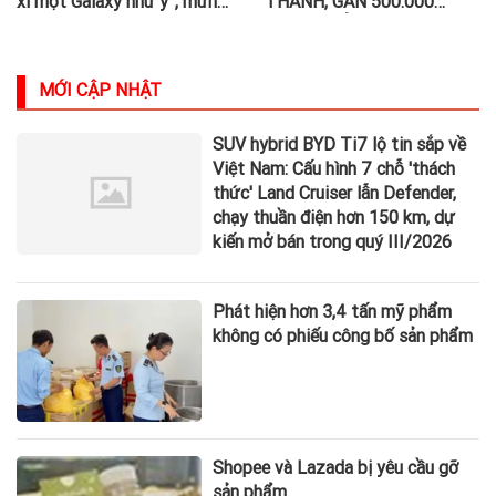
xì một Galaxy như ý”, mừng
THÀNH, GẦN 500.000
mùa Tết Việt tinh hoa
LƯỢT KHÁCH SAU HAI
TUẦN KHAI TRƯƠNG
MỚI CẬP NHẬT
SUV hybrid BYD Ti7 lộ tin sắp về
Việt Nam: Cấu hình 7 chỗ 'thách
thức' Land Cruiser lẫn Defender,
chạy thuần điện hơn 150 km, dự
kiến mở bán trong quý III/2026
Phát hiện hơn 3,4 tấn mỹ phẩm
không có phiếu công bố sản phẩm
Shopee và Lazada bị yêu cầu gỡ
sản phẩm