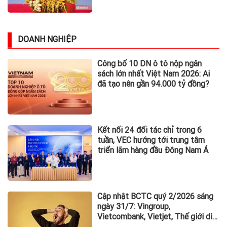
2 dòng chữ khiến cả phòng hồi sức
lặng đi
Công an đang điều tra các tài
khoản ngân hàng ACB, VPBank,
Nam A Bank,... sau đây: Người
từng phát sinh giao dịch, chuyển
tiền vào khẩn trương trình báo
Hard Rock Cafe và Coca-Cola®
Khởi Động Cuộc Thi Âm Nhạc
Hard Rock Rising dành cho các
Nghệ Sĩ Trẻ Triển Vọng
Lockton ra mắt Lockton SAGE:
Nền Tảng Trí Tuệ Doanh Nghiệp