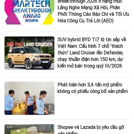
Breakthrough 2026 ở hạng mục
Lắng Nghe Mạng Xã Hội, Phân
Phối Thông Cáo Báo Chí và Tối Ưu
Hóa Công Cụ Trả Lời (AEO)
SUV hybrid BYD Ti7 lộ tin sắp về
Việt Nam: Cấu hình 7 chỗ 'thách
thức' Land Cruiser lẫn Defender,
chạy thuần điện hơn 150 km, dự
kiến mở bán trong quý III/2026
Phát hiện hơn 3,4 tấn mỹ phẩm
không có phiếu công bố sản phẩm
Shopee và Lazada bị yêu cầu gỡ
sản phẩm