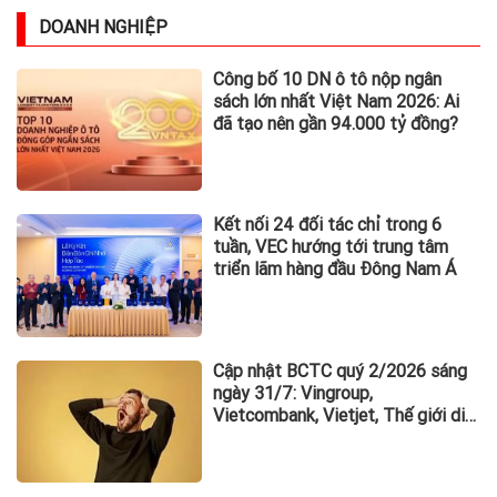
DOANH NGHIỆP
Công bố 10 DN ô tô nộp ngân
sách lớn nhất Việt Nam 2026: Ai
đã tạo nên gần 94.000 tỷ đồng?
Kết nối 24 đối tác chỉ trong 6
tuần, VEC hướng tới trung tâm
triển lãm hàng đầu Đông Nam Á
Cập nhật BCTC quý 2/2026 sáng
ngày 31/7: Vingroup,
Vietcombank, Vietjet, Thế giới di
động và loạt ông lớn dồn dập công
bố trước hạn chót