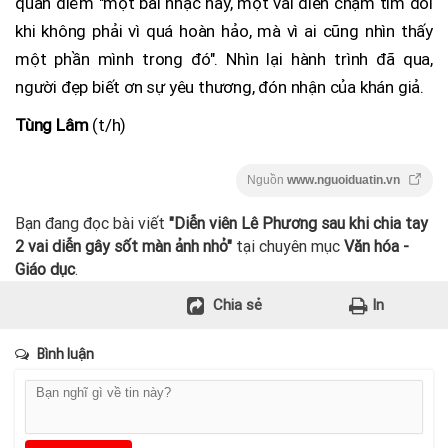
quan điểm "một bài nhạc hay, một vai diễn chạm tim đôi
khi không phải vì quá hoàn hảo, mà vì ai cũng nhìn thấy
một phần mình trong đó". Nhìn lại hành trình đã qua,
người đẹp biết ơn sự yêu thương, đón nhận của khán giả.
Tùng Lâm
(t/h)
Nguồn
www.nguoiduatin.vn
Bạn đang đọc bài viết
"Diễn viên Lê Phương sau khi chia tay
2 vai diễn gây sốt màn ảnh nhỏ"
tại chuyên mục
Văn hóa -
Giáo dục
.
Chia sẻ
In
Bình luận