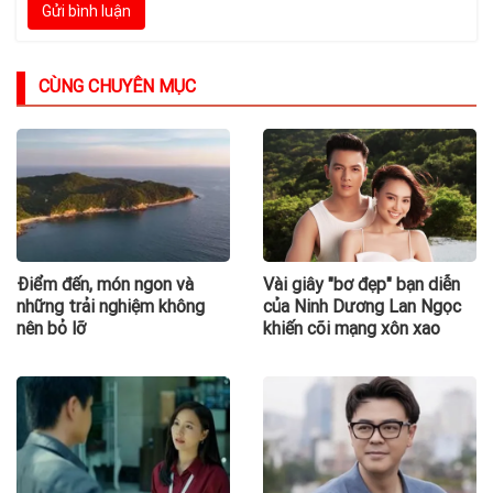
Gửi bình luận
CÙNG CHUYÊN MỤC
Điểm đến, món ngon và
Vài giây "bơ đẹp" bạn diễn
những trải nghiệm không
của Ninh Dương Lan Ngọc
nên bỏ lỡ
khiến cõi mạng xôn xao