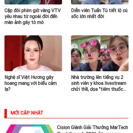
Cặp đôi phim giờ vàng VTV
Diễn viên Tuấn Tú tiết lộ cú
yêu nhau từ ngoài đời đến
sốc lớn nhất đời
màn ảnh gây tò mò
Nghệ sĩ Việt Hương gây
Nhà trường lên tiếng vụ 2
hoang mang với biểu cảm
sinh viên y khoa livestream
lạ?
chửi thề, dọa "tiêm thuốc
độc" cho người xem
MỚI CẬP NHẬT
Cision Giành Giải Thưởng MarTech