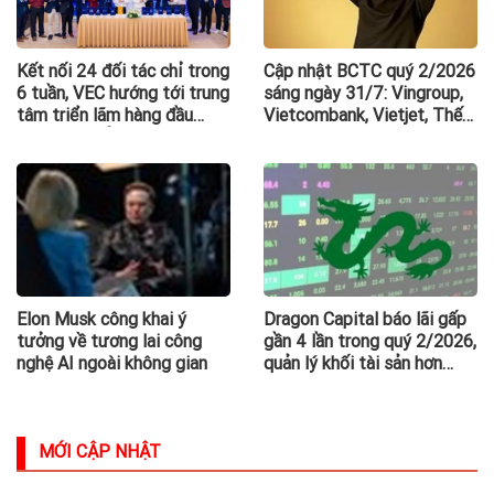
Kết nối 24 đối tác chỉ trong
Cập nhật BCTC quý 2/2026
6 tuần, VEC hướng tới trung
sáng ngày 31/7: Vingroup,
tâm triển lãm hàng đầu
Vietcombank, Vietjet, Thế
Đông Nam Á
giới di động và loạt ông lớn
dồn dập công bố trước hạn
chót
Elon Musk công khai ý
Dragon Capital báo lãi gấp
tưởng về tương lai công
gần 4 lần trong quý 2/2026,
nghệ AI ngoài không gian
quản lý khối tài sản hơn
35.000 tỷ đồng
MỚI CẬP NHẬT