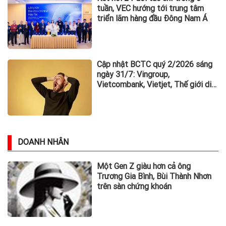
tuần, VEC hướng tới trung tâm
triển lãm hàng đầu Đông Nam Á
Cập nhật BCTC quý 2/2026 sáng
ngày 31/7: Vingroup,
Vietcombank, Vietjet, Thế giới di
động và loạt ông lớn dồn dập công
bố trước hạn chót
DOANH NHÂN
Một Gen Z giàu hơn cả ông
Trương Gia Bình, Bùi Thành Nhơn
trên sàn chứng khoán