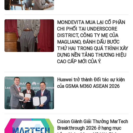
MONDEVITA MUA LẠI CỔ PHẦN
CHI PHỐI TẠI UNDERSCORE
DISTRICT, CÔNG TY MẸ CỦA
MAGLIANO, ĐÁNH DẤU BƯỚC
THỨ HAI TRONG QUÁ TRÌNH XÂY
DỰNG NỀN TẢNG THƯƠNG HIỆU
CAO CẤP MỚI CỦA Ý.
Huawei trở thành Đối tác sự kiện
của GSMA M360 ASEAN 2026
Cision Giành Giải Thưởng MarTech
Breakthrough 2026 ở hạng mục