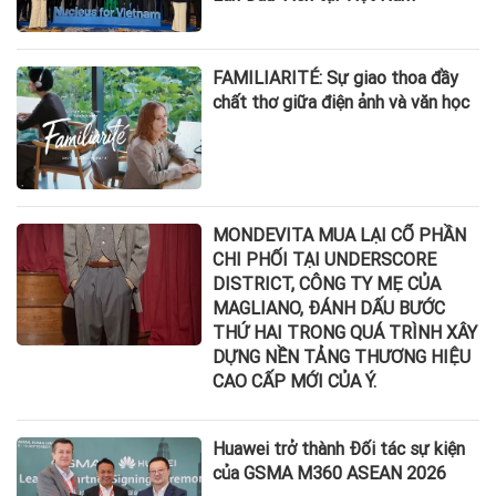
FAMILIARITÉ: Sự giao thoa đầy
chất thơ giữa điện ảnh và văn học
MONDEVITA MUA LẠI CỔ PHẦN
CHI PHỐI TẠI UNDERSCORE
DISTRICT, CÔNG TY MẸ CỦA
MAGLIANO, ĐÁNH DẤU BƯỚC
THỨ HAI TRONG QUÁ TRÌNH XÂY
DỰNG NỀN TẢNG THƯƠNG HIỆU
CAO CẤP MỚI CỦA Ý.
Huawei trở thành Đối tác sự kiện
của GSMA M360 ASEAN 2026