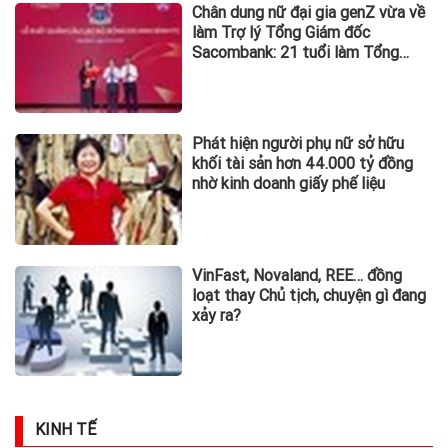
Chân dung nữ đại gia genZ vừa về
làm Trợ lý Tổng Giám đốc
Sacombank: 21 tuổi làm Tổng
Giám đốc doanh nghiệp hàng
không vũ trụ, nắm giữ khối tài sản
hàng nghìn tỷ
Phát hiện người phụ nữ sở hữu
khối tài sản hơn 44.000 tỷ đồng
nhờ kinh doanh giấy phế liệu
VinFast, Novaland, REE… đồng
loạt thay Chủ tịch, chuyện gì đang
xảy ra?
KINH TẾ