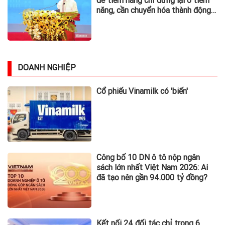
để tiềm năng chỉ dừng lại ở tiềm
năng, cần chuyển hóa thành động
lực phát triển
DOANH NGHIỆP
Cổ phiếu Vinamilk có 'biến'
Công bố 10 DN ô tô nộp ngân
sách lớn nhất Việt Nam 2026: Ai
đã tạo nên gần 94.000 tỷ đồng?
Kết nối 24 đối tác chỉ trong 6