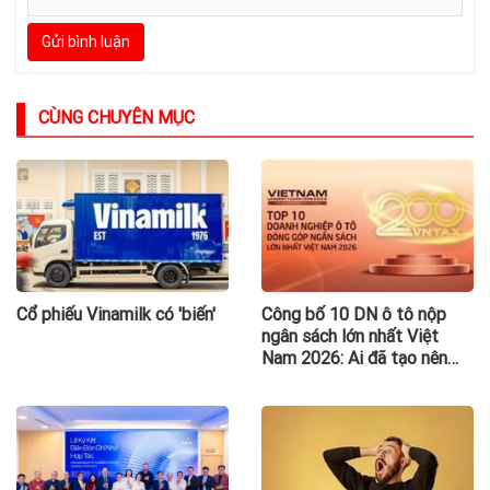
Gửi bình luận
CÙNG CHUYÊN MỤC
Cổ phiếu Vinamilk có 'biến'
Công bố 10 DN ô tô nộp
ngân sách lớn nhất Việt
Nam 2026: Ai đã tạo nên
gần 94.000 tỷ đồng?