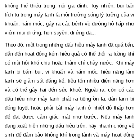
không thể thiếu trong mỗi gia đình. Tuy nhiên,
b
ụi bẩn
tích tụ trong máy lạnh là môi trường sống lý tưởng của vi
khuẩn, nấm mốc, gây ra các bệnh về đường hô hấp như
viêm mũi dị ứng, hen suyễn, d
ị ứng da..
.
Theo đó, một trong những dấu hiệu máy lạnh đã quá bẩn,
dẫn đến hoạt động kém hiệu quả có thể thổi ra luồng khí
có mùi hôi khó chịu hoặc thậm chí chảy nước. Khi máy
lạnh bị bám bụi, vi khuẩn và nấm mốc, hiệu năng làm
lạnh sẽ giảm sút đáng kể, tiêu tốn
nhiều điện năng hơn
và có thể gây hại đến sức khoẻ. Ngoài ra, còn có các
dấu hiệu như máy lạnh phát ra tiếng ồn lạ, dàn lạnh bị
đóng tuyết hoặc phải bật máy lạnh ở nhiệt độ thấp hơn
để đạt được cảm giác mát như trước. Nếu máy lạnh
đang xuất hiện những dấu hiệu trên, hãy nhanh chóng vệ
sinh để đảm bảo không khí trong lành và máy hoạt động