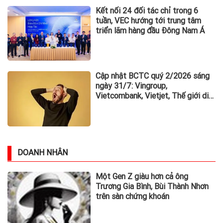
Kết nối 24 đối tác chỉ trong 6
tuần, VEC hướng tới trung tâm
triển lãm hàng đầu Đông Nam Á
Cập nhật BCTC quý 2/2026 sáng
ngày 31/7: Vingroup,
Vietcombank, Vietjet, Thế giới di
động và loạt ông lớn dồn dập công
bố trước hạn chót
DOANH NHÂN
Một Gen Z giàu hơn cả ông
Trương Gia Bình, Bùi Thành Nhơn
trên sàn chứng khoán