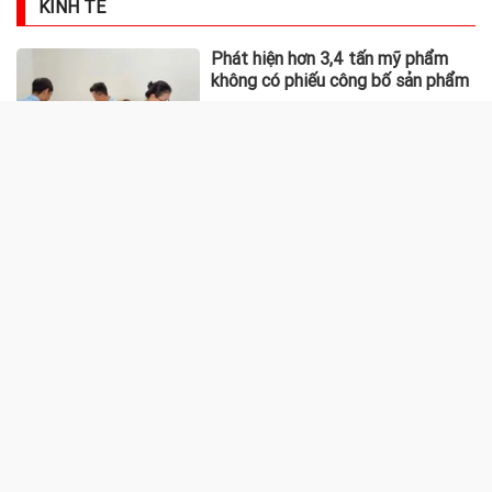
KINH TẾ
Phát hiện hơn 3,4 tấn mỹ phẩm
không có phiếu công bố sản phẩm
Gửi bao nhiêu tiền vào ngân hàng
thì có lãi hàng tháng 20 triệu
đồng?
Kéo sợi dây dưới nền bê tông, thợ
sửa ống nước bất ngờ phát hiện
30 kg tiền vàng, khu vực lập tức bị
phong tỏa
Công an đang điều tra các tài