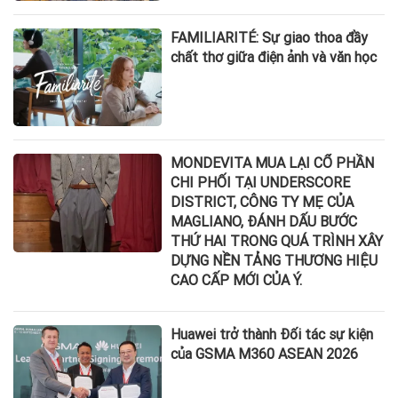
FAMILIARITÉ: Sự giao thoa đầy
chất thơ giữa điện ảnh và văn học
MONDEVITA MUA LẠI CỔ PHẦN
CHI PHỐI TẠI UNDERSCORE
DISTRICT, CÔNG TY MẸ CỦA
MAGLIANO, ĐÁNH DẤU BƯỚC
THỨ HAI TRONG QUÁ TRÌNH XÂY
DỰNG NỀN TẢNG THƯƠNG HIỆU
CAO CẤP MỚI CỦA Ý.
Huawei trở thành Đối tác sự kiện
của GSMA M360 ASEAN 2026