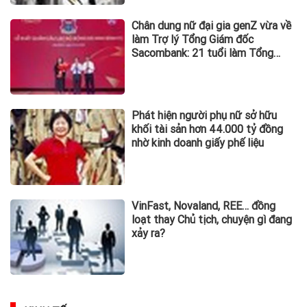
Chân dung nữ đại gia genZ vừa về
làm Trợ lý Tổng Giám đốc
Sacombank: 21 tuổi làm Tổng
Giám đốc doanh nghiệp hàng
không vũ trụ, nắm giữ khối tài sản
hàng nghìn tỷ
Phát hiện người phụ nữ sở hữu
khối tài sản hơn 44.000 tỷ đồng
nhờ kinh doanh giấy phế liệu
VinFast, Novaland, REE… đồng
loạt thay Chủ tịch, chuyện gì đang
xảy ra?