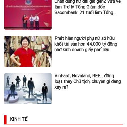
Chân dung nữ đại gia genZ vừa về
làm Trợ lý Tổng Giám đốc
Sacombank: 21 tuổi làm Tổng
Giám đốc doanh nghiệp hàng
không vũ trụ, nắm giữ khối tài sản
hàng nghìn tỷ
Phát hiện người phụ nữ sở hữu
khối tài sản hơn 44.000 tỷ đồng
nhờ kinh doanh giấy phế liệu
VinFast, Novaland, REE… đồng
loạt thay Chủ tịch, chuyện gì đang
xảy ra?
KINH TẾ