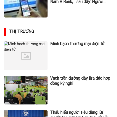
Nam A Bank,... sau đây: Người
từng phát sinh giao dịch, chuyển
tiền vào khẩn trương trình báo
THỊ TRƯỜNG
Minh bạch thương mại điện tử
Vạch trần đường dây lừa đảo hợp
đồng kỳ nghỉ
Thấu hiểu người tiêu dùng: Bí