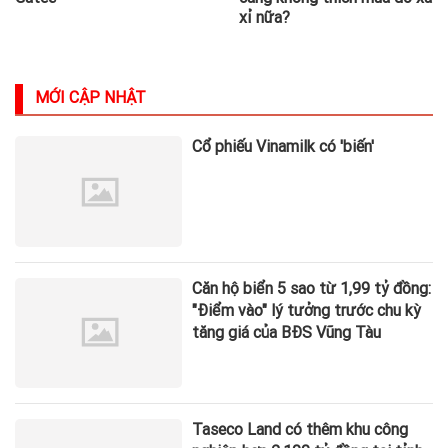
xỉ nữa?
MỚI CẬP NHẬT
Cổ phiếu Vinamilk có 'biến'
Căn hộ biển 5 sao từ 1,99 tỷ đồng:
"Điểm vào" lý tưởng trước chu kỳ
tăng giá của BĐS Vũng Tàu
Taseco Land có thêm khu công