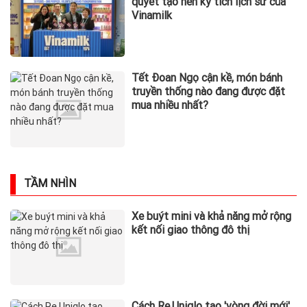
quyết tạo nên kỳ tích lịch sử của
Vinamilk
Tết Đoan Ngọ cận kề, món bánh
truyền thống nào đang được đặt
mua nhiều nhất?
TẦM NHÌN
Xe buýt mini và khả năng mở rộng
kết nối giao thông đô thị
Cách Re.Uniqlo tạo 'vòng đời mới'