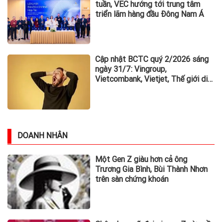
tuần, VEC hướng tới trung tâm
triển lãm hàng đầu Đông Nam Á
Cập nhật BCTC quý 2/2026 sáng
ngày 31/7: Vingroup,
Vietcombank, Vietjet, Thế giới di
động và loạt ông lớn dồn dập công
bố trước hạn chót
DOANH NHÂN
Một Gen Z giàu hơn cả ông
Trương Gia Bình, Bùi Thành Nhơn
trên sàn chứng khoán