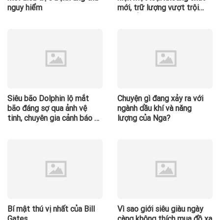
nguy hiểm
mới, trữ lượng vượt trội
hơn hẳn so với các quốc gia
khác
Siêu bão Dolphin lộ mắt
Chuyện gì đang xảy ra với
bão đáng sợ qua ảnh vệ
ngành dầu khí và năng
tinh, chuyên gia cảnh báo về
lượng của Nga?
lộ trình tiếp tục thay đổi
Bí mật thú vị nhất của Bill
Vì sao giới siêu giàu ngày
Gates
càng không thích mua đồ xa