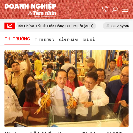
Báo Chí và Tối Ưu Hóa Công Cụ Trả Lời (AEO)
SUV hybrid BYD Ti7 lộ
THỊ TRƯỜNG
TIÊU DÙNG
SẢN PHẨM
GIÁ CẢ