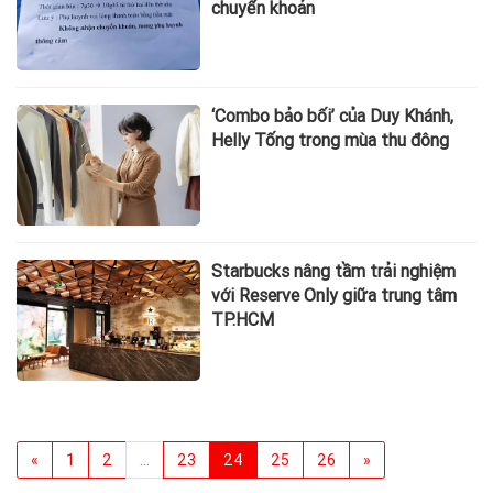
chuyển khoản
‘Combo bảo bối’ của Duy Khánh,
Helly Tống trong mùa thu đông
Starbucks nâng tầm trải nghiệm
với Reserve Only giữa trung tâm
TP.HCM
«
1
2
...
23
24
25
26
»