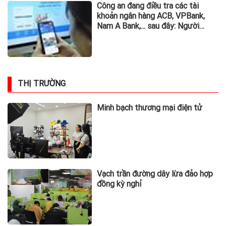
Công an đang điều tra các tài
khoản ngân hàng ACB, VPBank,
Nam A Bank,... sau đây: Người
từng phát sinh giao dịch, chuyển
tiền vào khẩn trương trình báo
THỊ TRƯỜNG
Minh bạch thương mại điện tử
Vạch trần đường dây lừa đảo hợp
đồng kỳ nghỉ