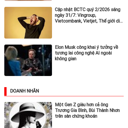
Cập nhật BCTC quý 2/2026 sáng
ngày 31/7: Vingroup,
Vietcombank, Vietjet, Thế giới di
động và loạt ông lớn dồn dập công
bố trước hạn chót
Elon Musk công khai ý tưởng về
tương lai công nghệ AI ngoài
không gian
DOANH NHÂN
Một Gen Z giàu hơn cả ông
Trương Gia Bình, Bùi Thành Nhơn
trên sàn chứng khoán