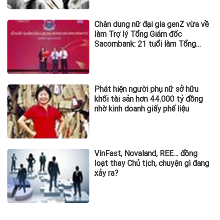
Chân dung nữ đại gia genZ vừa về
làm Trợ lý Tổng Giám đốc
Sacombank: 21 tuổi làm Tổng
Giám đốc doanh nghiệp hàng
không vũ trụ, nắm giữ khối tài sản
hàng nghìn tỷ
Phát hiện người phụ nữ sở hữu
khối tài sản hơn 44.000 tỷ đồng
nhờ kinh doanh giấy phế liệu
VinFast, Novaland, REE… đồng
loạt thay Chủ tịch, chuyện gì đang
xảy ra?