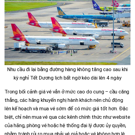
Nhu cầu đi lại bằng đường hàng không tăng cao sau khi
kỳ nghỉ Tết Dương lịch bất ngờ kéo dài lên 4 ngày
Trong bối cảnh giá vé vẫn ở mức cao do cung – cầu căng
thẳng, các hãng khuyến nghị hành khách nên chủ động
lên kế hoạch và mua vé sớm để có mức giá tốt hơn. Đặc
biệt, chỉ nên mua vé qua các kênh chính thức như website
của hãng, phòng vé hoặc hệ thống đại lý được ủy quyền,
nhằm tránh rủi ro mua phải vé giả hoặc vé không hợp lệ