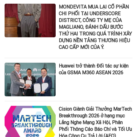
MONDEVITA MUA LẠI CỔ PHẦN
CHI PHỐI TẠI UNDERSCORE
DISTRICT, CÔNG TY MẸ CỦA
MAGLIANO, ĐÁNH DẤU BƯỚC
THỨ HAI TRONG QUÁ TRÌNH XÂY
DỰNG NỀN TẢNG THƯƠNG HIỆU
CAO CẤP MỚI CỦA Ý.
Huawei trở thành Đối tác sự kiện
của GSMA M360 ASEAN 2026
Cision Giành Giải Thưởng MarTech
Breakthrough 2026 ở hạng mục
Lắng Nghe Mạng Xã Hội, Phân
Phối Thông Cáo Báo Chí và Tối Ưu
Hóa Công Cụ Trả Lời (AEO)