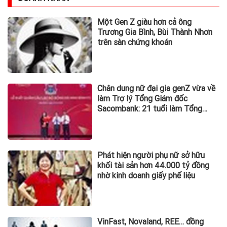
Một Gen Z giàu hơn cả ông
Trương Gia Bình, Bùi Thành Nhơn
trên sàn chứng khoán
Chân dung nữ đại gia genZ vừa về
làm Trợ lý Tổng Giám đốc
Sacombank: 21 tuổi làm Tổng
Giám đốc doanh nghiệp hàng
không vũ trụ, nắm giữ khối tài sản
hàng nghìn tỷ
Phát hiện người phụ nữ sở hữu
khối tài sản hơn 44.000 tỷ đồng
nhờ kinh doanh giấy phế liệu
VinFast, Novaland, REE… đồng