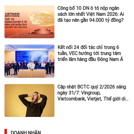
Công bố 10 DN ô tô nộp ngân
sách lớn nhất Việt Nam 2026: Ai
đã tạo nên gần 94.000 tỷ đồng?
Kết nối 24 đối tác chỉ trong 6
tuần, VEC hướng tới trung tâm
triển lãm hàng đầu Đông Nam Á
Cập nhật BCTC quý 2/2026 sáng
ngày 31/7: Vingroup,
Vietcombank, Vietjet, Thế giới di
động và loạt ông lớn dồn dập công
bố trước hạn chót
DOANH NHÂN