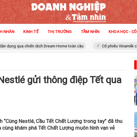
H NHÂN
KINH TẾ
THỊ TRƯỜNG
TẦM NHÌN
KHOA HỌC - C
a chiến dịch Dream Home toàn cầu
Cổ phiếu Vinamilk có 'biến'
Nestlé gửi thông điệp Tết qua
nh “Cùng Nestlé, Cầu Tết Chất Lượng trong tay” đã thu
ia cùng khám phá Tết Chất Lượng muôn hình vạn vẻ