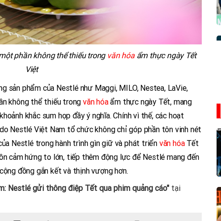
một phần không thể thiếu trong
văn hóa
ẩm thực ngày Tết
Việt
ng sản phẩm của Nestlé như Maggi, MILO, Nestea, LaVie,
ần không thể thiếu trong
văn hóa
ẩm thực ngày Tết, mang
khoảnh khắc sum họp đầy ý nghĩa. Chính vì thế, các hoạt
 do Nestlé Việt Nam tổ chức không chỉ góp phần tôn vinh nét
của Nestlé trong hành trình gìn giữ và phát triển
văn hóa
Tết
uồn cảm hứng to lớn, tiếp thêm động lực để Nestlé mang đến
 cộng đồng gắn kết và thịnh vượng hơn.
m: Nestlé gửi thông điệp Tết qua phim quảng cáo"
tại