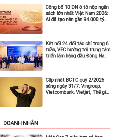
Công bố 10 DN ô tô nộp ngân
sách lớn nhất Việt Nam 2026:
Ai đã tạo nên gần 94.000 tỷ
đồng?
Kết nối 24 đối tác chỉ trong 6
tuần, VEC hướng tới trung tâm
triển lãm hàng đầu Đông Nam
Á
Cập nhật BCTC quý 2/2026
sáng ngày 31/7: Vingroup,
Vietcombank, Vietjet, Thế giới
di động và loạt ông lớn dồn
dập công bố trước hạn chót
DOANH NHÂN