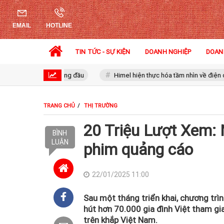
EMAIL
HOTLINE
TIN TỨC - SỰ KIỆN
DOANH NGHIỆP
DOAN
ền hình hàng đầu
Himel hiện thực hóa tầm nhìn về điện dân dụng qu
TRANG CHỦ
THỊ TRƯỜNG
20 Triệu Lượt Xem: 
BÌNH
LUẬN
phim quảng cáo
22/01/2025 11:00
Sau một tháng triển khai, chương trì
hút hơn 70.000 gia đình Việt tham g
trên khắp Việt Nam.