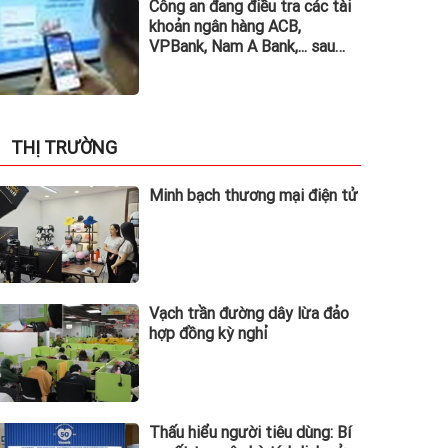
Công an đang điều tra các tài
khoản ngân hàng ACB,
VPBank, Nam A Bank,... sau
đây: Người từng phát sinh
giao dịch, chuyển tiền vào
khẩn trương trình báo
THỊ TRƯỜNG
Minh bạch thương mại điện tử
Vạch trần đường dây lừa đảo
hợp đồng kỳ nghỉ
Thấu hiểu người tiêu dùng: Bí