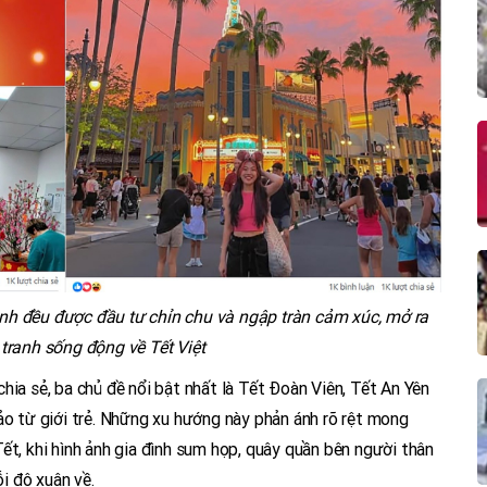
ình đều được đầu tư chỉn chu và ngập tràn cảm xúc, mở ra
tranh sống động về Tết Việt
hia sẻ, ba chủ đề nổi bật nhất là Tết Đoàn Viên, Tết An Yên
ảo từ giới trẻ. Những xu hướng này phản ánh rõ rệt mong
ết, khi hình ảnh gia đình sum họp, quây quần bên người thân
ỗi độ xuân về.