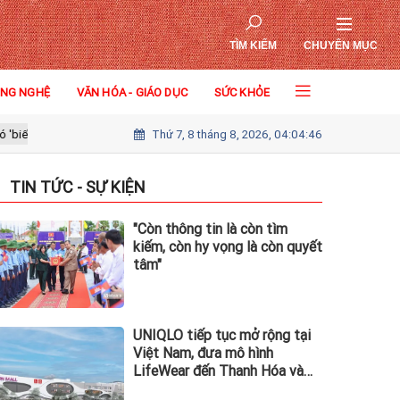
TÌM KIẾM
CHUYÊN MỤC
ÔNG NGHỆ
VĂN HÓA - GIÁO DỤC
SỨC KHỎE
Thứ 7, 8 tháng 8, 2026, 04:04:48
Căn hộ biển 5 sao từ 1,99 tỷ đồng: "Điểm vào" lý tưởng trước chu kỳ tăn
TIN TỨC - SỰ KIỆN
"Còn thông tin là còn tìm
kiếm, còn hy vọng là còn quyết
tâm"
UNIQLO tiếp tục mở rộng tại
Việt Nam, đưa mô hình
LifeWear đến Thanh Hóa và
Quảng Ninh