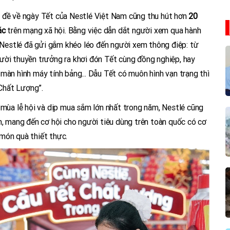
ủ đề về ngày Tết của Nestlé Việt Nam cũng thu hút hơn
20
ác
trên mạng xã hội. Bằng việc dẫn dắt người xem qua hành
, Nestlé đã gửi gắm khéo léo đến người xem thông điệp: từ
ười thuyền trưởng ra khơi đón Tết cùng đồng nghiệp, hay
màn hình máy tính bảng... Dẫu Tết có muôn hình vạn trạng thì
Chất Lượng”.
 mùa lễ hội và dịp mua sắm lớn nhất trong năm, Nestlé cũng
n, mang đến cơ hội cho người tiêu dùng trên toàn quốc có cơ
món quà thiết thực.