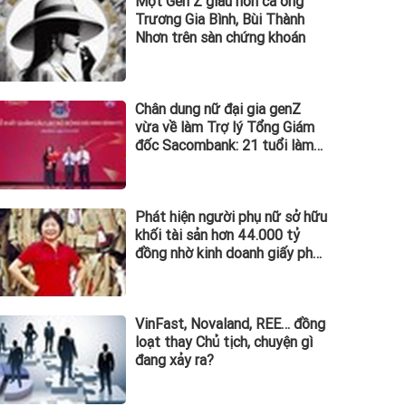
Một Gen Z giàu hơn cả ông
Trương Gia Bình, Bùi Thành
Nhơn trên sàn chứng khoán
Chân dung nữ đại gia genZ
vừa về làm Trợ lý Tổng Giám
đốc Sacombank: 21 tuổi làm
Tổng Giám đốc doanh nghiệp
hàng không vũ trụ, nắm giữ
khối tài sản hàng nghìn tỷ
Phát hiện người phụ nữ sở hữu
khối tài sản hơn 44.000 tỷ
đồng nhờ kinh doanh giấy phế
liệu
VinFast, Novaland, REE… đồng
loạt thay Chủ tịch, chuyện gì
đang xảy ra?