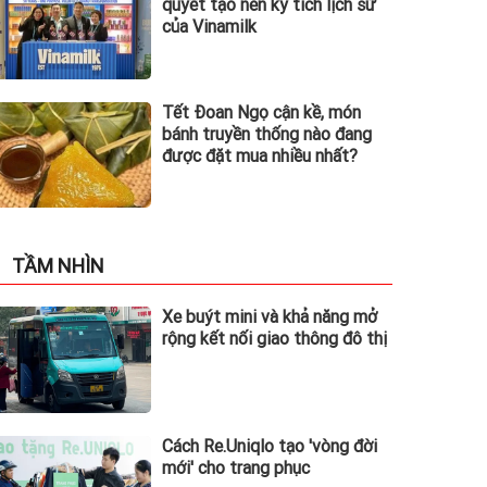
quyết tạo nên kỳ tích lịch sử
của Vinamilk
Tết Đoan Ngọ cận kề, món
bánh truyền thống nào đang
được đặt mua nhiều nhất?
TẦM NHÌN
Xe buýt mini và khả năng mở
rộng kết nối giao thông đô thị
Cách Re.Uniqlo tạo 'vòng đời
mới' cho trang phục