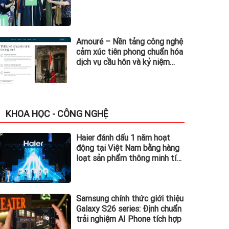
Amouré – Nền tảng công nghệ
cảm xúc tiên phong chuẩn hóa
dịch vụ cầu hôn và kỷ niệm
tình yêu tại Việt Nam
KHOA HỌC - CÔNG NGHỆ
Haier đánh dấu 1 năm hoạt
động tại Việt Nam bằng hàng
loạt sản phẩm thông minh tích
hợp AI: ra mắt tủ lạnh Horizon
Collection và Tivi QD-
MiniLED
Samsung chính thức giới thiệu
Galaxy S26 series: Định chuẩn
trải nghiệm AI Phone tích hợp